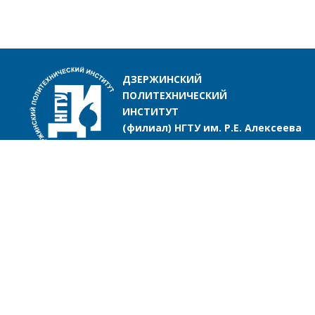
ДЗЕРЖИНСКИЙ
ПОЛИТЕХНИЧЕСКИЙ
ИНСТИТУТ
(филиал) НГТУ им. Р.Е. Алексеева
ИНСТИТУТ
ОБРАЗОВАНИЕ
Об институте
Обучение в институте
Приветствие директора
Программы бакалавриата,
магистратуры и специалите
История института
Информационно-образова
Миссия и стратегия
среда
Достижения и награды
Дистанционное образова
Выдающиеся и почетные