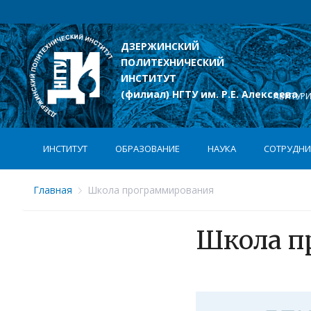
ДЗЕРЖИНСКИЙ
ПОЛИТЕХНИЧЕСКИЙ
лексеева
ИНСТИТУТ
(филиал) НГТУ им. Р.Е. Алексеева
АБИТУР
ИНСТИТУТ
ОБРАЗОВАНИЕ
НАУКА
СОТРУДНИ
Главная
Школа программирования
Школа п