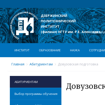
ДЗЕРЖИНСКИЙ
ПОЛИТЕХНИЧЕСКИЙ
лексеева
ИНСТИТУТ
(филиал) НГТУ им. Р.Е. Алексеева
АБИТУР
ИНСТИТУТ
ОБРАЗОВАНИЕ
НАУКА
СОТРУДНИ
Главная
Абитуриентам
Довузовская подготовка
АБИТУРИЕНТАМ
Довузовск
Выбор программы обучения