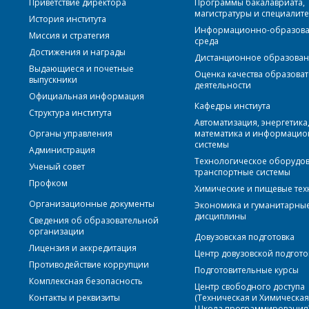
Приветствие директора
Программы бакалавриата,
магистратуры и специалите
История института
Информационно-образова
Миссия и стратегия
среда
Достижения и награды
Дистанционное образова
Выдающиеся и почетные
Оценка качества образова
выпускники
деятельности
Официальная информация
Кафедры инстиута
Структура института
Автоматизация, энергетика
Органы управления
математика и информаци
системы
Администрация
Технологическое оборудо
Ученый совет
транспортные системы
Профком
Химические и пищевые те
Организационные документы
Экономика и гуманитарны
дисциплины
Сведения об образовательной
организации
Довузовская подготовка
Лицензия и аккредитация
Центр довузовской подгото
Противодействие коррупции
Подготовительные курсы
Комплексная безопасность
Центр свободного доступа
Контакты и реквизиты
(Техническая и Химическа
Школа программирования