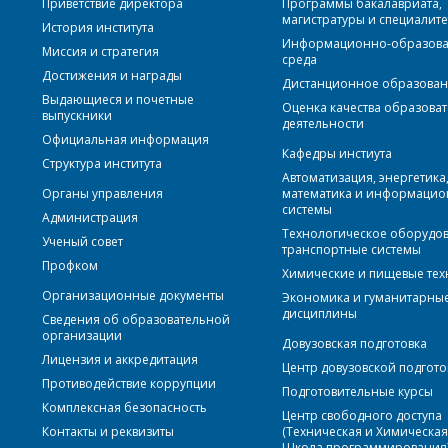
Приветствие директора
Программы бакалавриата,
магистратуры и специалите
История института
Информационно-образова
Миссия и стратегия
среда
Достижения и награды
Дистанционное образова
Выдающиеся и почетные
Оценка качества образова
выпускники
деятельности
Официальная информация
Кафедры инстиута
Структура института
Автоматизация, энергетика
Органы управления
математика и информаци
системы
Администрация
Технологическое оборудо
Ученый совет
транспортные системы
Профком
Химические и пищевые те
Организационные документы
Экономика и гуманитарны
дисциплины
Сведения об образовательной
организации
Довузовская подготовка
Лицензия и аккредитация
Центр довузовской подгото
Противодействие коррупции
Подготовительные курсы
Комплексная безопасность
Центр свободного доступа
Контакты и реквизиты
(Техническая и Химическа
Школа программирования