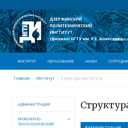
ДЗЕРЖИНСКИЙ
ПОЛИТЕХНИЧЕСКИЙ
лексеева
ИНСТИТУТ
(филиал) НГТУ им. Р.Е. Алексеева
АБИТУР
ИНСТИТУТ
ОБРАЗОВАНИЕ
НАУКА
СОТРУДНИ
Главная
Институт
Структура института
Структур
АДМИНИСТРАЦИЯ
ИНЖЕНЕРНО-
ТЕХНОЛОГИЧЕСКИЙ
Администрация