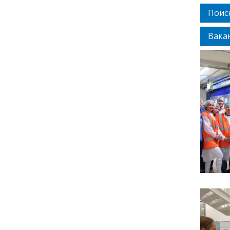
Поис
Вака