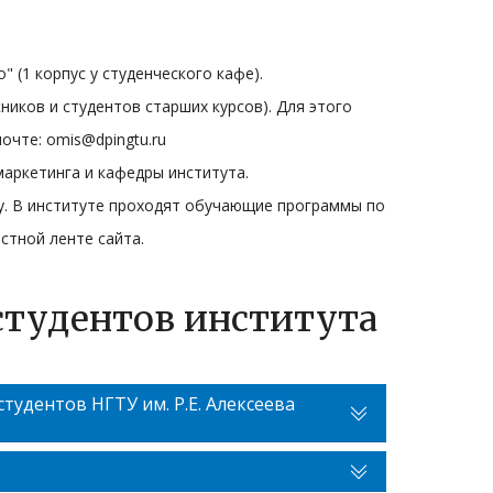
" (1 корпус у студенческого кафе).
ников и студентов старших курсов). Для этого
очте: omis@dpingtu.ru
маркетинга и кафедры института.
у. В институте проходят обучающие программы по
стной ленте сайта.
студентов института
тудентов НГТУ им. Р.Е. Алексеева