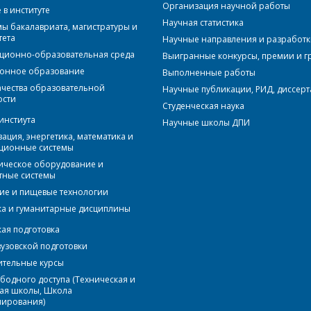
Организация научной работы
в институте
Научная статистика
ы бакалавриата, магистратуры и
тета
Научные направления и разработ
ионно-образовательная среда
Выигранные конкурсы, премии и г
онное образование
Выполненные работы
ачества образовательной
Научные публикации, РИД, диссер
ости
Студенческая наука
инстиута
Научные школы ДПИ
ация, энергетика, математика и
ционные системы
ическое оборудование и
тные системы
ие и пищевые технологии
а и гуманитарные дисциплины
кая подготовка
вузовской подготовки
ительные курсы
бодного доступа (Техническая и
ая школы, Школа
ирования)