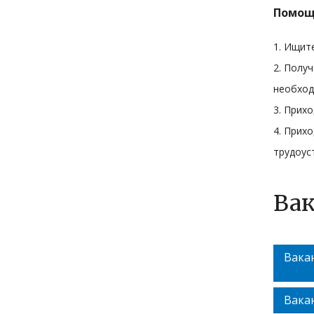
Помощь
1. Ищите
2. Полу
необход
3. Прих
4. Прих
трудоус
Вак
Вакан
Вака