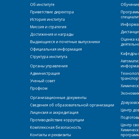
Об институте
Обучение 
Приветствие директора
Программ
специали
История института
Информац
Миссия и стратегия
Дистанци
Достижения и награды
Оценка к
Выдающиеся и почетные выпускники
деятельн
Официальная информация
Кафедры 
Структура института
Автоматиз
Органы управления
информа
Администрация
Технолог
транспор
Ученый совет
Химическ
Профком
Экономик
Организационные документы
Довузовс
Сведения об образовательной организации
Центр до
Лицензия и аккредитация
Подготов
Противодействие коррупции
Центр сво
Комплексная безопасность
Химическ
Контакты и реквизиты
программ