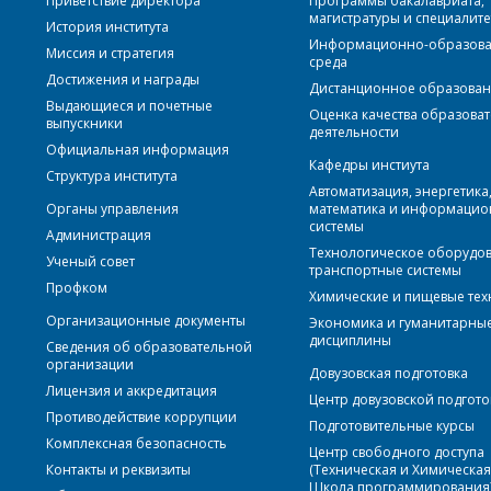
Приветствие директора
Программы бакалавриата,
магистратуры и специалите
История института
Информационно-образова
Миссия и стратегия
среда
Достижения и награды
Дистанционное образова
Выдающиеся и почетные
Оценка качества образова
выпускники
деятельности
Официальная информация
Кафедры инстиута
Структура института
Автоматизация, энергетика
Органы управления
математика и информаци
системы
Администрация
Технологическое оборудо
Ученый совет
транспортные системы
Профком
Химические и пищевые те
Организационные документы
Экономика и гуманитарны
дисциплины
Сведения об образовательной
организации
Довузовская подготовка
Лицензия и аккредитация
Центр довузовской подгото
Противодействие коррупции
Подготовительные курсы
Комплексная безопасность
Центр свободного доступа
Контакты и реквизиты
(Техническая и Химическа
Школа программирования