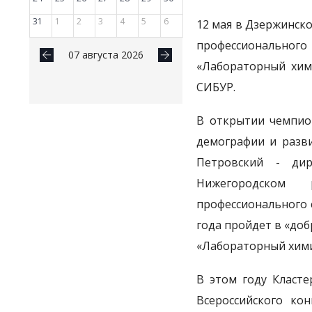
31
1
2
3
4
5
6
12 мая в Дзержинск
профессионально
07 августа 2026
«Лабораторный хим
СИБУР.
В открытии чемпио
демографии и разви
Петровский - ди
Нижегородском 
профессионального 
года пройдет в «до
«Лабораторный хими
В этом году Класт
Всероссийского ко