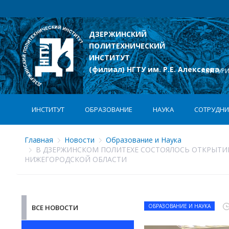
ДЗЕРЖИНСКИЙ
ПОЛИТЕХНИЧЕСКИЙ
лексеева
ИНСТИТУТ
(филиал) НГТУ им. Р.Е. Алексеева
АБИТУР
ИНСТИТУТ
ОБРАЗОВАНИЕ
НАУКА
СОТРУДНИ
Главная
Новости
Образование и Наука
В ДЗЕРЖИНСКОМ ПОЛИТЕХЕ СОСТОЯЛОСЬ ОТКРЫТИЕ
НИЖЕГОРОДСКОЙ ОБЛАСТИ
ОБРАЗОВАНИЕ И НАУКА
ВСЕ НОВОСТИ