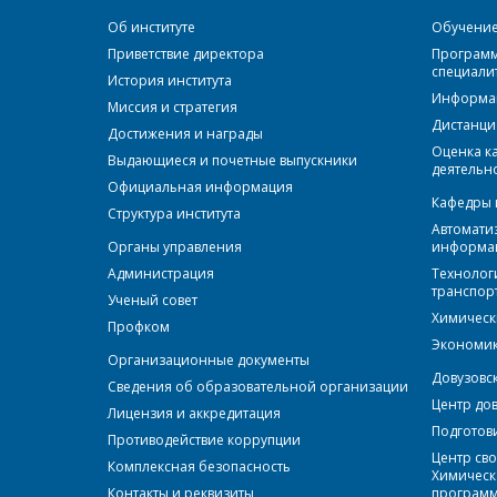
Об институте
Обучение 
Приветствие директора
Программ
специали
История института
Информац
Миссия и стратегия
Дистанци
Достижения и награды
Оценка к
Выдающиеся и почетные выпускники
деятельн
Официальная информация
Кафедры 
Структура института
Автоматиз
Органы управления
информа
Администрация
Технолог
транспор
Ученый совет
Химическ
Профком
Экономик
Организационные документы
Довузовс
Сведения об образовательной организации
Центр до
Лицензия и аккредитация
Подготов
Противодействие коррупции
Центр сво
Комплексная безопасность
Химическ
Контакты и реквизиты
программ