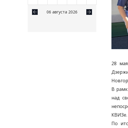
06 августа 2026
28 мая
Дзерж
Новгор
В рамк
над св
непоср
КВИЗе.
По ито