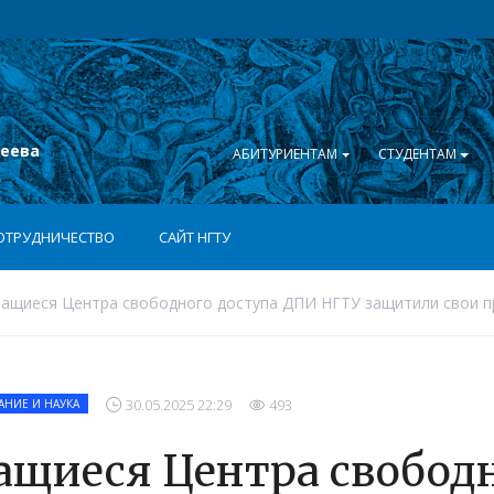
сеева
АБИТУРИЕНТАМ
СТУДЕНТАМ
ОТРУДНИЧЕСТВО
САЙТ НГТУ
ащиеся Центра свободного доступа ДПИ НГТУ защитили свои пр
30.05.2025 22:29
493
АНИЕ И НАУКА
ащиеся Центра свобод