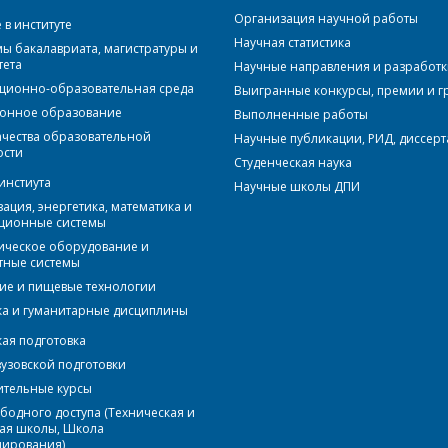
Организация научной работы
в институте
Научная статистика
ы бакалавриата, магистратуры и
тета
Научные направления и разработ
ионно-образовательная среда
Выигранные конкурсы, премии и г
онное образование
Выполненные работы
ачества образовательной
Научные публикации, РИД, диссер
ости
Студенческая наука
инстиута
Научные школы ДПИ
ация, энергетика, математика и
ционные системы
ическое оборудование и
тные системы
ие и пищевые технологии
а и гуманитарные дисциплины
кая подготовка
вузовской подготовки
ительные курсы
бодного доступа (Техническая и
ая школы, Школа
ирования)