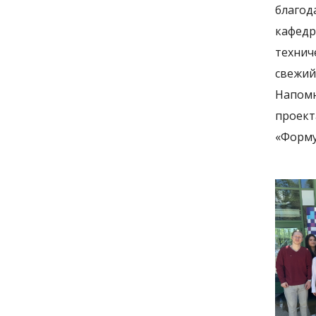
благод
кафедр
технич
свежий
Напомн
проект
«Форму