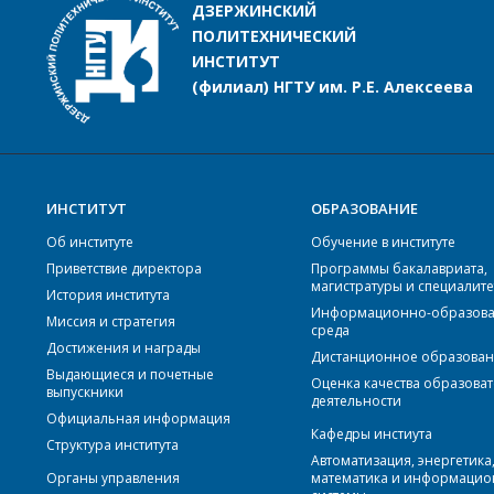
ДЗЕРЖИНСКИЙ
ПОЛИТЕХНИЧЕСКИЙ
ИНСТИТУТ
(филиал) НГТУ им. Р.Е. Алексеева
ИНСТИТУТ
ОБРАЗОВАНИЕ
Об институте
Обучение в институте
Приветствие директора
Программы бакалавриата,
магистратуры и специалите
История института
Информационно-образова
Миссия и стратегия
среда
Достижения и награды
Дистанционное образова
Выдающиеся и почетные
Оценка качества образова
выпускники
деятельности
Официальная информация
Кафедры инстиута
Структура института
Автоматизация, энергетика
Органы управления
математика и информаци