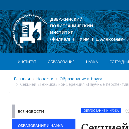
ДЗЕРЖИНСКИЙ
ПОЛИТЕХНИЧЕСКИЙ
лексеева
ИНСТИТУТ
(филиал) НГТУ им. Р.Е. Алексеева
АБИТУР
ИНСТИТУТ
ОБРАЗОВАНИЕ
НАУКА
СОТРУДНИ
Главная
Новости
Образование и Наука
Секцией «Техника» конференция «Научные перспектив
ОБРАЗОВАНИЕ И НАУКА
ВСЕ НОВОСТИ
Секцией
ОБРАЗОВАНИЕ И НАУКА