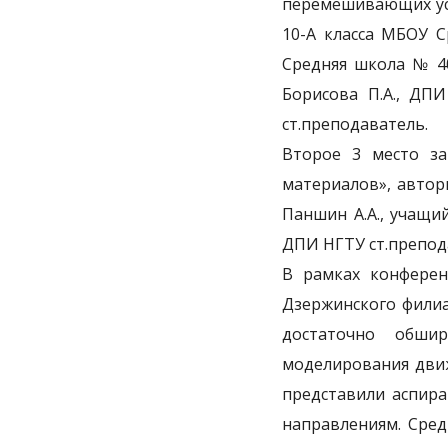
перемешивающих уст
10-А класса МБОУ С
Средняя школа № 40
Борисова П.А., ДП
ст.преподаватель.
Второе 3 место за
материалов», автор
Паншин А.А., учащи
ДПИ НГТУ ст.препод
В рамках конферен
Дзержинского филиа
достаточно обши
моделирования движ
представили аспира
направлениям. Сред