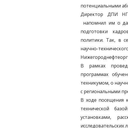
потенциальными аб
Директор ДПИ НГТ
напомнил им о дав
подготовки кадро
политики. Так, в 
научно-техническо
Нижегороднефтеорг
В рамках провед
программах обуче
техникумом, о научн
с региональными п
В ходе посещения к
технической баз
установками, рас
исследовательских 