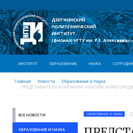
ДЗЕРЖИНСКИЙ
ПОЛИТЕХНИЧЕСКИЙ
лексеева
ИНСТИТУТ
(филиал) НГТУ им. Р.Е. Алексеева
АБИТУР
ИНСТИТУТ
ОБРАЗОВАНИЕ
НАУКА
СОТРУДНИ
Главная
Новости
Образование и Наука
ПРЕДСТАВИТЕЛИ КОМПАНИИ «ЛУКОЙЛ-НИЖЕГОРОДН
ОБРАЗОВАНИЕ И НАУКА
ВСЕ НОВОСТИ
ПРЕДСТ
ОБРАЗОВАНИЕ И НАУКА