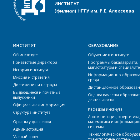
ИНСТИТУТ
(филиал) НГТУ им. Р.Е. Алексеева
ИНСТИТУТ
ОБРАЗОВАНИЕ
Об институте
Обучение в институте
Приветствие директора
Программы бакалавриата,
магистратуры и специалите
История института
Информационно-образова
Миссия и стратегия
среда
Достижения и награды
Дистанционное образова
Выдающиеся и почетные
Оценка качества образова
выпускники
деятельности
Официальная информация
Кафедры инстиута
Структура института
Автоматизация, энергетика
Органы управления
математика и информаци
системы
Администрация
Технологическое оборудо
Ученый совет
транспортные системы