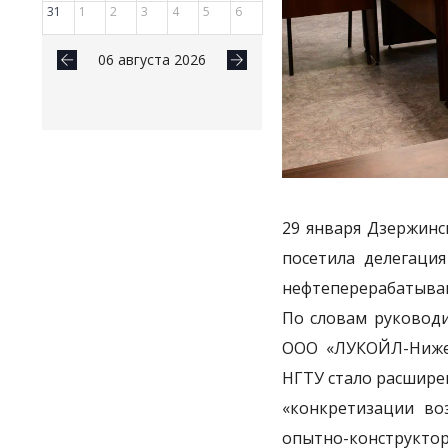
31
1
2
3
4
5
6
06 августа 2026
29 января Дзержинс
посетила делегаци
нефтеперерабатыва
По словам руководи
ООО «ЛУКОЙЛ-Нижег
НГТУ стало расшире
«конкретизации во
опытно-конструкто