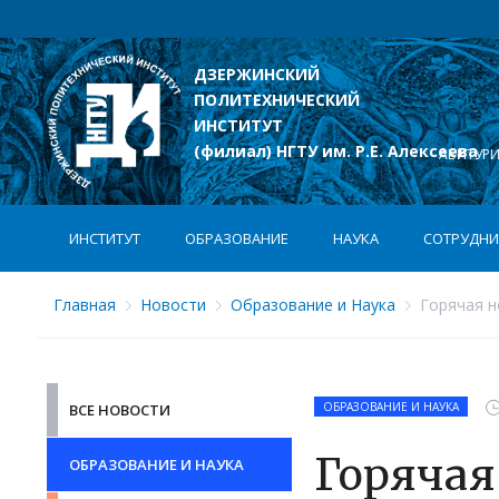
ДЗЕРЖИНСКИЙ
ПОЛИТЕХНИЧЕСКИЙ
лексеева
ИНСТИТУТ
(филиал) НГТУ им. Р.Е. Алексеева
АБИТУР
ИНСТИТУТ
ОБРАЗОВАНИЕ
НАУКА
СОТРУДНИ
Главная
Новости
Образование и Наука
Горячая н
ОБРАЗОВАНИЕ И НАУКА
ВСЕ НОВОСТИ
Горячая
ОБРАЗОВАНИЕ И НАУКА