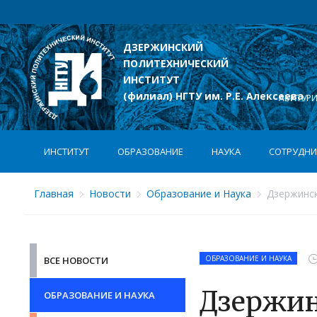
ДЗЕРЖИНСКИЙ
ПОЛИТЕХНИЧЕСКИЙ
лексеева
ИНСТИТУТ
(филиал) НГТУ им. Р.Е. Алексеева
АБИТУР
ИНСТИТУТ
ОБРАЗОВАНИЕ
НАУКА
СОТРУДНИ
Главная
Новости
Образование и Наука
Дзержински
ОБРАЗОВАНИЕ И НАУКА
ВСЕ НОВОСТИ
Дзержин
ОБРАЗОВАНИЕ И НАУКА