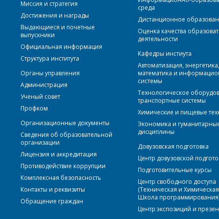
Миссия и стратегия
среда
Достижения и награды
Дистанционное образова
Выдающиеся и почетные
Оценка качества образова
выпускники
деятельности
Официальная информация
Кафедры инстиута
Структура института
Автоматизация, энергетика
Органы управления
математика и информаци
системы
Администрация
Технологическое оборудо
Ученый совет
транспортные системы
Профком
Химические и пищевые те
Организационные документы
Экономика и гуманитарны
дисциплины
Сведения об образовательной
организации
Довузовская подготовка
Лицензия и аккредитация
Центр довузовской подгото
Противодействие коррупции
Подготовительные курсы
Комплексная безопасность
Центр свободного доступа
Контакты и реквизиты
(Техническая и Химическа
Школа программирования
Обращение граждан
Центр экспозиций и презе