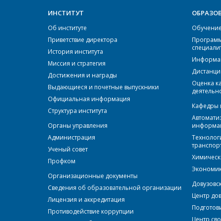
ИНСТИТУТ
ОБРАЗО
Об институте
Обучение 
Приветствие директора
Программ
специали
История института
Информац
Миссия и стратегия
Дистанци
Достижения и награды
Оценка к
Выдающиеся и почетные выпускники
деятельн
Официальная информация
Кафедры 
Структура института
Автоматиз
Органы управления
информа
Администрация
Технолог
транспор
Ученый совет
Химическ
Профком
Экономик
Организационные документы
Довузовс
Сведения об образовательной организации
Центр до
Лицензия и аккредитация
Подготов
Противодействие коррупции
Центр сво