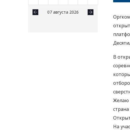
07 августа 2026
Оргко
открыт
платф
Десятил
В откр
соревн
которы
отборо
сверст
Желаю 
страна
Открыт
На уча