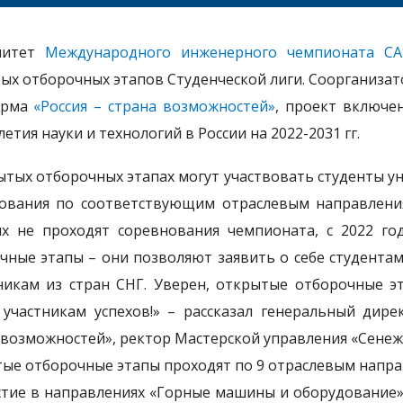
митет
Международного инженерного чемпионата CA
ых отборочных этапов Студенческой лиги. Соорганиза
орма
«Россия – страна возможностей»
, проект включе
етия науки и технологий в России на 2022-2031 гг.
ытых отборочных этапах могут участвовать студенты у
ования по соответствующим отраслевым направления
х не проходят соревнования чемпионата, с 2022 г
чные этапы – они позволяют заявить о себе студентам
никам из стран СНГ. Уверен, открытые отборочные э
участникам успехов!» – рассказал генеральный дир
 возможностей», ректор Мастерской управления «Сенеж
ые отборочные этапы проходят по 9 отраслевым напра
стие в направлениях «Горные машины и оборудование» (1