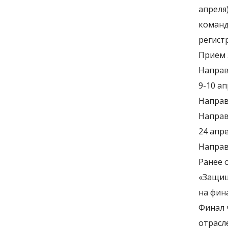
апреля
кома
регист
Прием 
Направ
9-10 а
Направ
Направ
24 апр
Направ
Ранее 
«Защищ
на фин
Финал 
отрасл