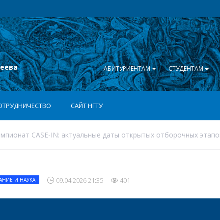
сеева
АБИТУРИЕНТАМ
СТУДЕНТАМ
ОТРУДНИЧЕСТВО
САЙТ НГТУ
мпионат CASE-IN: актуальные даты открытых отборочных этапо
09.04.2026 21:35
401
АНИЕ И НАУКА