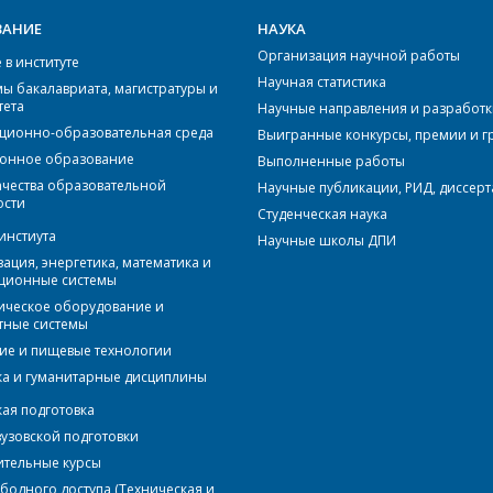
ВАНИЕ
НАУКА
Организация научной работы
в институте
Научная статистика
ы бакалавриата, магистратуры и
тета
Научные направления и разработ
ионно-образовательная среда
Выигранные конкурсы, премии и г
онное образование
Выполненные работы
ачества образовательной
Научные публикации, РИД, диссер
ости
Студенческая наука
инстиута
Научные школы ДПИ
ация, энергетика, математика и
ционные системы
ическое оборудование и
тные системы
ие и пищевые технологии
а и гуманитарные дисциплины
кая подготовка
вузовской подготовки
ительные курсы
бодного доступа (Техническая и