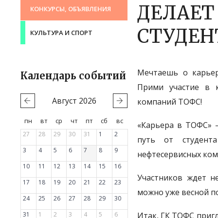
ДЕЛАЕТ
КОНКУРСЫ, ОБЪЯВЛЕНИЯ
СТУДЕН
КУЛЬТУРА И СПОРТ
Мечтаешь о карьер
Календарь событий
Прими участие в 
Август
2026
компаний ТОФС!
пн
вт
ср
чт
пт
сб
вс
«Карьера в ТОФС» –
27
28
29
30
31
1
2
путь от студент
3
4
5
6
7
8
9
нефтесервисных ком
10
11
12
13
14
15
16
Участников ждет не
17
18
19
20
21
22
23
можно уже весной п
24
25
26
27
28
29
30
31
1
2
3
4
5
6
Итак, ГК ТОФС приг