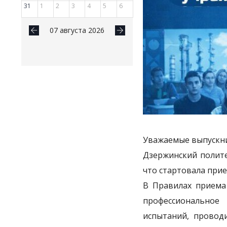
31
1
2
3
4
5
6
07 августа 2026
Уважаемые выпускни
Дзержинский полите
что стартовала прие
В Правилах приема
профессиональное
испытаний, провод