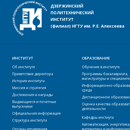
ДЗЕРЖИНСКИЙ
ПОЛИТЕХНИЧЕСКИЙ
ИНСТИТУТ
(филиал) НГТУ им. Р.Е. Алексеева
ИНСТИТУТ
ОБРАЗОВАНИЕ
Об институте
Обучение в институте
Приветствие директора
Программы бакалавриата,
магистратуры и специалите
История института
Информационно-образова
Миссия и стратегия
среда
Достижения и награды
Дистанционное образова
Выдающиеся и почетные
Оценка качества образова
выпускники
деятельности
Официальная информация
Кафедры инстиута
Структура института
Автоматизация, энергетика
Органы управления
математика и информаци